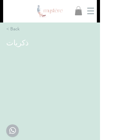
< Back
ذكريات