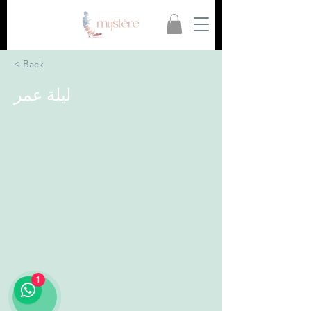
< Back
ليلة عمر
1