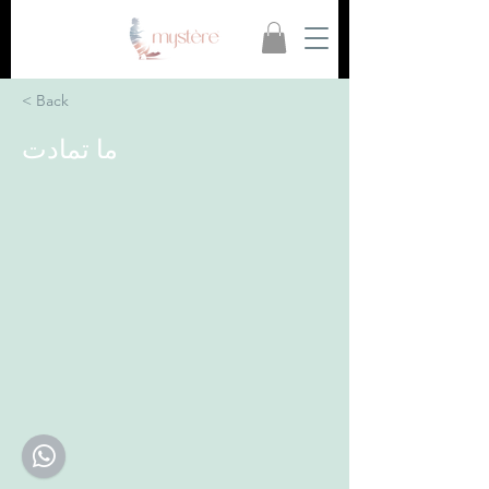
< Back
ما تمادت