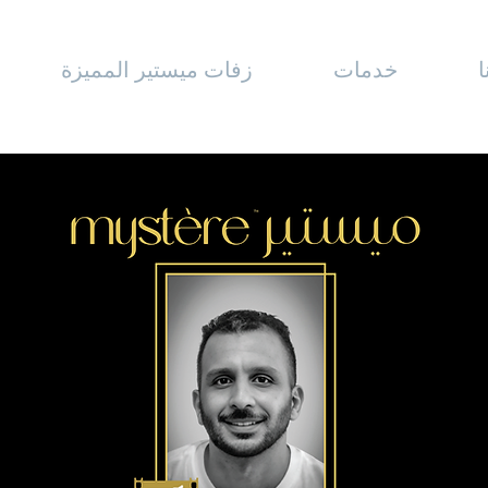
خدمات
زفات ميستير المميزة