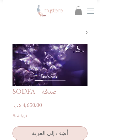
صدفه - SODFA
السعر
ضريبة شاملة
أضِف إلى العربة