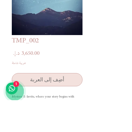
TMP_002
السعر
ضريبة شاملة
أضِف إلى العربة
1
Mystere E-Invite, where your story begins with
elegance and unforgettable design.
دعوة ميستير الإلكترونية، حيث تبدأ قصتكم بأناقة وتصميم لا
يُنسى
Terms & Conditions