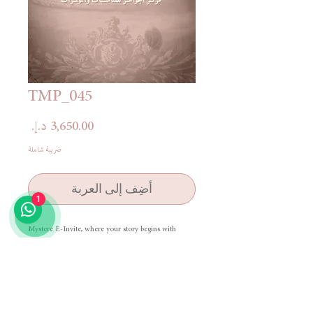
TMP_045
السعر
ضريبة شاملة
أضِف إلى العربة
1
Mystere E-Invite, where your story begins with
elegance and unforgettable design.
دعوة ميستير الإلكترونية، حيث تبدأ قصتكم بأناقة وتصميم لا
يُنسى
Terms & Conditions