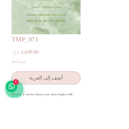
TMP_071
السعر
ضريبة شاملة
أضِف إلى العربة
1
Mystere E-Invite, where your story begins with
elegance and unforgettable design.
دعوة ميستير الإلكترونية، حيث تبدأ قصتكم بأناقة وتصميم لا
يُنسى
Terms & Conditions