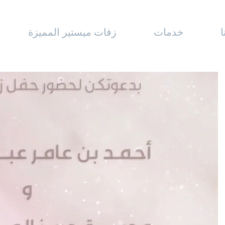
خدمات
زفات ميستير المميزة