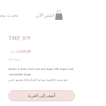
اشترِ الآن
تحدث معنا
TMP_079
السعر
ضريبة شاملة
Mystere E-Invite, where your story begins with elegance and
unforgettable design.
دعوة ميستير الإلكترونية، حيث تبدأ قصتكم بأناقة وتصميم لا يُنسى
أضِف إلى العربة