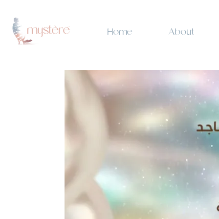
Home
About